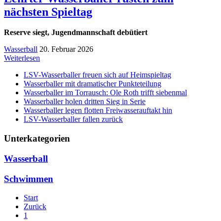
nächsten Spieltag
Reserve siegt, Jugendmannschaft debütiert
Wasserball
20. Februar 2026
Weiterlesen
LSV-Wasserballer freuen sich auf Heimspieltag
Wasserballer mit dramatischer Punkteteilung
Wasserballer im Torrausch: Ole Roth trifft siebenmal
Wasserballer holen dritten Sieg in Serie
Wasserballer legen flotten Freiwasserauftakt hin
LSV-Wasserballer fallen zurück
Unterkategorien
Wasserball
Schwimmen
Start
Zurück
1