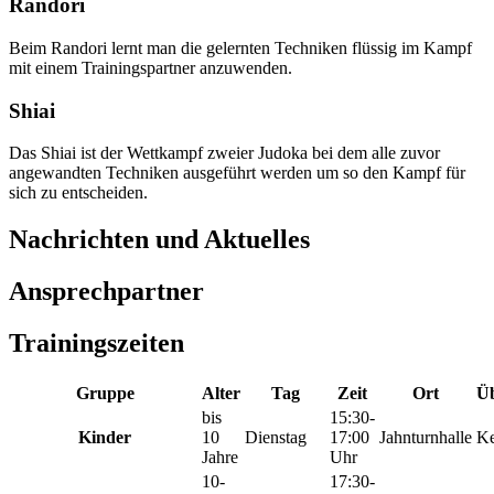
Randori
Beim Randori lernt man die gelernten Techniken flüssig im Kampf
mit einem Trainingspartner anzuwenden.
Shiai
Das Shiai ist der Wettkampf zweier Judoka bei dem alle zuvor
angewandten Techniken ausgeführt werden um so den Kampf für
sich zu entscheiden.
Nachrichten und Aktuelles
Ansprechpartner
Trainingszeiten
Gruppe
Alter
Tag
Zeit
Ort
Üb
bis
15:30-
Kinder
10
Dienstag
17:00
Jahnturnhalle
Ke
Jahre
Uhr
10-
17:30-